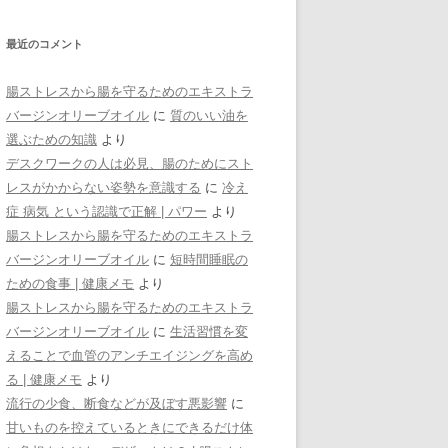
最近のコメント
腸ストレスから腸を守るためのエキストラ
バージンオリーブオイル
に
質のいい油を
選ぶための知識
より
デスクワークの人は必見、腸のためにスト
レスがかからない姿勢を意識する
に
冷え
症 病気 という認識で正解 | パワー
より
腸ストレスから腸を守るためのエキストラ
バージンオリーブオイル
に
短時間睡眠の
ための食事 | 健康メモ
より
腸ストレスから腸を守るためのエキストラ
バージンオリーブオイル
に
生活習慣を変
えることで血管のアンチエイジングを高め
る | 健康メモ
より
流行の少食、断食などが及ぼす悪影響
に
甘いものを控えているときにできるだけ体