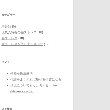
カテゴリー
未分類
(5)
現代人特有の腸ストレス
(10)
腸ストレス
(18)
腸ストレスを取り去る食べ方
(19)
リンク
便秘を徹底解消
代謝をよくすれば痩せる体質になる
環境についてもっと考える（life-
ddefense.com）
メタ情報