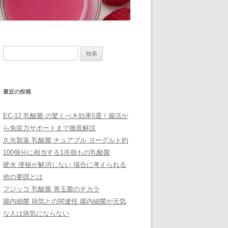
検
索:
最近の投稿
EC-12 乳酸菌 の驚くべき効果5選！腸活か
ら免疫力サポートまで徹底解説
久光製薬 乳酸菌 チュアブル ヨーグルト約
100個分に相当する1兆個もの乳酸菌
硬水 便秘が解消しない 場合に考えられる
他の要因とは
フジッコ 乳酸菌 善玉菌のチカラ
腸内細菌 病気との関連性 腸内細菌が元気
な人は病気にならない