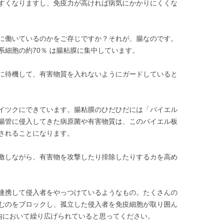
すくなりますし、免疫力が高ければ病気にかかりにくくな
に働いているのかをご存じですか？それが、腸なのです。
細胞の約70％ は腸粘膜に集中しています。
に待機して、有害物質を入れないようにガードしていると
イツクにできています。腸粘膜のひだひだには「バイエル
腸管に侵入してきた病原菌や有害物質は、このバイエル板
されることになります。
激しながら、有害物を攻撃したり排除したりするカを高め
連携して侵入者をやっつけているようなもの。たくさんの
むのをブロックし、孤立した侵入者を免疫細胞が取り囲ん
腸内において繰り広げられていると思ってください。