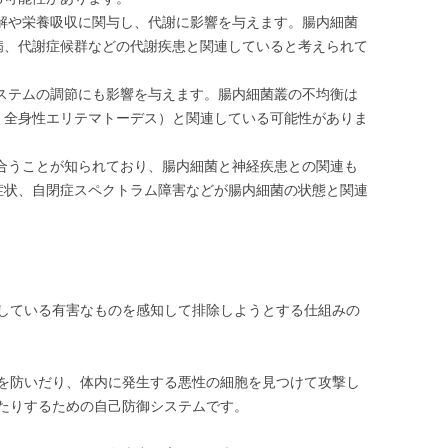
解や栄養吸収に関与し、代謝に影響を与えます。腸内細菌
病、代謝症候群などの代謝疾患と関連していると考えられて
ステムの調節にも影響を与えます。腸内細菌叢の不均衡は
、全身性エリテマトーデス）と関連している可能性がありま
合うことが知られており、腸内細菌と神経疾患との関連も
症状、自閉症スペクトラム障害などが腸内細菌の状態と関連
している有害なものを感知して排除しようとする仕組みの
を防いだり、体内に発生する悪性の細胞を見つけて攻撃し
たりするための自己防御システムです。