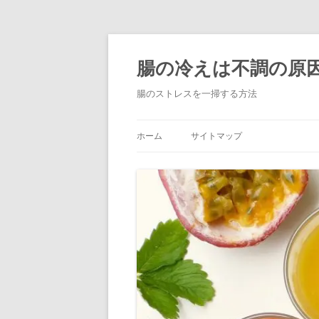
コ
ン
テ
腸の冷えは不調の原
ン
ツ
へ
腸のストレスを一掃する方法
ス
キ
ッ
プ
ホーム
サイトマップ