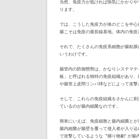
当然、免疫力が低ければ病気にかかりや
ります。
では、こうした免疫力が体のどこを中心
腸こそは免疫の最前線基地。体内の免疫系
それで、たくさんの免疫系細胞が腸粘膜
いうわけです。
腸管内の防御態勢は、かなりシステマテ
板」と呼ばれる独特の免疫組織があり、
や腸管上皮間リンパ球などによって攻撃
そして、これらの免疫組織をさかんに刺
ているのが腸内細菌なのです。
簡単にいえば、免疫細胞と腸内細菌とが
腸内細菌が腸壁を覆って侵入者が入り込
で攻撃しているような〝捕り物劇″ が