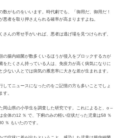
の数がものをいいます。時代劇でも、「御用だ、御用だ！
が悪者を取り押さえられる確率が高まりますよね。
くさんの寄せ手がいれば、悪者は逃げ場を見つけられず、
類の腸内細菌が数多くいるほうが侵入をブロックするカが
菌をたくさん持っている人は、免疫力が高く病気になりに
と少ない人とでは病気の雁患率に大きな差が生まれます。
 が流行してニュースになったのをご記憶の方も多いことでしょ
ます。
発生した岡山県の小学生を調査した研究です。これによると、o –
は全体の12 ％ で、下痢のみの軽い症状だった児童は58 ％
0 ％ もいたのです。
かで症状に差が出たということ。感染した児童は腸内細菌