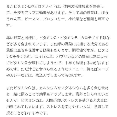
またビタミンEやカロテノイドは、体内の活性酸素を除去し
て、免疫力アップに効果があります。そして緑の野菜は、ほう
うれん草、ピーマン、ブロッコリー、小松菜など種類も豊富で
す。
赤い野菜と同様に、ビタミンC・ビタミンE、カロテノイド類な
どが多く含まれています。また緑の野菜に共通する成分である
葉酸は血管を保護する効果もあります。調理漆ですが、ビタミ
ンCを多く含む、はうれん草、パプリカなどの野菜は熟によっ
てビタミンC が壊れてしまうので、手早く調理するのがおすす
めです。ただ汁ごと食べられるようなメニュー、例えばスープ
やカレーなどは、煮込んでしまってもOKです。
またビタミンC は、カルシウムやマグネシウムを多く含む食材
と一緒に摂ることで効果もアップします。意外と知られていま
せんが、ビタミンCは、人間が強いストレスを受けると大量に
消費されてしまいます。ストレスを受けやすい人は、意識して
摂ることがおすすめです。