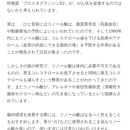
性物質「プロスタグランジンE2」が、がん化を促進するのでは
ないかと考えられています。
実は、．ひと昔前にはリノール酸は、脂質異常症（高脂血症）
や動脈硬化の予防によいといわれていたのです。そして1980年
代にもリノール酸には、コレステロール値を下げる効果やアテ
ローム（血管の内皮にできる脂肪の塊）を予防する作用がある
ことが報告されて注目が集まったのです。
しかしその後の研究で、リノール酸は体内に必要不可欠である
ものの、悪玉コレステロールを低下させると同時に善玉コレス
テロールも減らすという弊害があることがわかってきたので
す。またリノール酸が、アレルギーや炎症性腸疾患（潰瘍性大
腸炎やクローン病など）の引き金になっているという指摘もさ
れています。
腸内環境を改善する際には、リノール酸はなるべく控えること
をおすすめします。香りづけなどに使用されるごま油もリノー
ル酸が多いので、使いすぎには注意なければいけません。