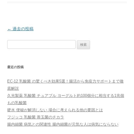
投
←
過去の投稿
稿
検
ナ
索:
ビ
ゲ
最近の投稿
ー
シ
EC-12 乳酸菌 の驚くべき効果5選！腸活から免疫力サポートまで徹
ョ
底解説
ン
久光製薬 乳酸菌 チュアブル ヨーグルト約100個分に相当する1兆個
もの乳酸菌
硬水 便秘が解消しない 場合に考えられる他の要因とは
フジッコ 乳酸菌 善玉菌のチカラ
腸内細菌 病気との関連性 腸内細菌が元気な人は病気にならない