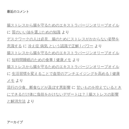
最近のコメント
腸ストレスから腸を守るためのエキストラバージンオリーブオイル
に
質のいい油を選ぶための知識
より
デスクワークの人は必見、腸のためにストレスがかからない姿勢を
意識する
に
冷え症 病気 という認識で正解 | パワー
より
腸ストレスから腸を守るためのエキストラバージンオリーブオイル
に
短時間睡眠のための食事 | 健康メモ
より
腸ストレスから腸を守るためのエキストラバージンオリーブオイル
に
生活習慣を変えることで血管のアンチエイジングを高める | 健康
メモ
より
流行の少食、断食などが及ぼす悪影響
に
甘いものを控えているとき
にできるだけ体に負担をかけないデザートは？ | 腸ストレスの影響
と解消方法
より
アーカイブ