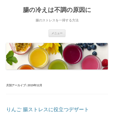
コ
ン
腸の冷えは不調の原因に
テ
ン
ツ
へ
腸のストレスを一掃する方法
ス
キ
ッ
プ
メニュー
月別アーカイブ:
2019年12月
りんご 腸ストレスに役立つデザート