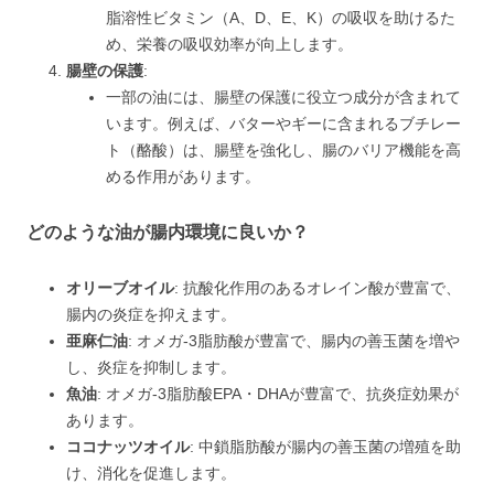
脂溶性ビタミン（A、D、E、K）の吸収を助けるた
め、栄養の吸収効率が向上します。
腸壁の保護
:
一部の油には、腸壁の保護に役立つ成分が含まれて
います。例えば、バターやギーに含まれるブチレー
ト（酪酸）は、腸壁を強化し、腸のバリア機能を高
める作用があります。
どのような油が腸内環境に良いか？
オリーブオイル
: 抗酸化作用のあるオレイン酸が豊富で、
腸内の炎症を抑えます。
亜麻仁油
: オメガ-3脂肪酸が豊富で、腸内の善玉菌を増や
し、炎症を抑制します。
魚油
: オメガ-3脂肪酸EPA・DHAが豊富で、抗炎症効果が
あります。
ココナッツオイル
: 中鎖脂肪酸が腸内の善玉菌の増殖を助
け、消化を促進します。