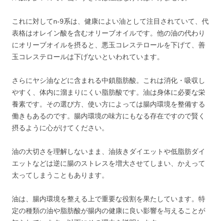
これに対してn-9系は、健康によい油として注目されていて、代
表格はオレイン酸を含むオリーブオイルです。他の油の代わり
にオリーブオイルを摂ると、悪玉コレステロールを下げて、善
玉コレステロールは下げないといわれています。
さらにヤシ油などに含まれる中鎖脂肪酸。これは消化・吸収し
やすく、体内に溜まりにくい脂肪酸です。油は身体に必要な栄
養素です。その選び方、使い方によっては腸内環境を整備する
働きもあるのです。腸内環境の味方にもなる存在ですので賢く
摂るように心がけてください。
油の大切さを理解しないまま、油抜きダイエットや低脂肪ダイ
エットなどは逆に腸のストレスを増大させてしまい、かえって
太ってしまうこともあります。
油は、腸内環境を整える上で重要な役割を果たしています。特
定の種類の油や脂肪酸が腸内の健康に良い影響を与えることが