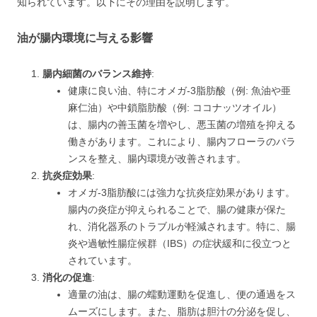
知られています。以下にその理由を説明します。
油が腸内環境に与える影響
腸内細菌のバランス維持
:
健康に良い油、特にオメガ-3脂肪酸（例: 魚油や亜
麻仁油）や中鎖脂肪酸（例: ココナッツオイル）
は、腸内の善玉菌を増やし、悪玉菌の増殖を抑える
働きがあります。これにより、腸内フローラのバラ
ンスを整え、腸内環境が改善されます。
抗炎症効果
:
オメガ-3脂肪酸には強力な抗炎症効果があります。
腸内の炎症が抑えられることで、腸の健康が保た
れ、消化器系のトラブルが軽減されます。特に、腸
炎や過敏性腸症候群（IBS）の症状緩和に役立つと
されています。
消化の促進
:
適量の油は、腸の蠕動運動を促進し、便の通過をス
ムーズにします。また、脂肪は胆汁の分泌を促し、