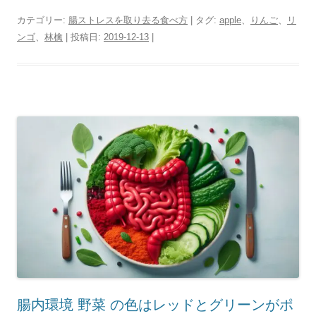
カテゴリー:
腸ストレスを取り去る食べ方
| タグ:
apple
、
りんご
、
リ
ンゴ
、
林檎
| 投稿日:
2019-12-13
|
腸内環境 野菜 の色はレッドとグリーンがポ