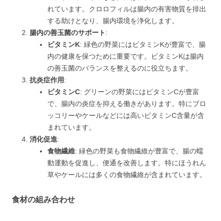
れています。クロロフィルは腸内の有害物質を排出
する助けとなり、腸内環境を浄化します。
腸内の善玉菌のサポート
:
ビタミンK
: 緑色の野菜にはビタミンKが豊富で、腸
内の健康を保つために重要です。ビタミンKは腸内
の善玉菌のバランスを整えるのに役立ちます。
抗炎症作用
:
ビタミンC
: グリーンの野菜にはビタミンCが豊富
で、腸内の炎症を抑える働きがあります。特にブロ
ッコリーやケールなどには高いビタミンC含量が含
まれています。
消化促進
:
食物繊維
: 緑色の野菜も食物繊維が豊富で、腸の蠕
動運動を促進し、便通を改善します。特にほうれん
草やケールには多くの食物繊維が含まれています。
食材の組み合わせ