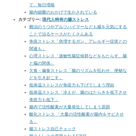
て、毎日増殖
腸内細菌のおかげで生かされている
カテゴリー:
現代人特有の腸ストレス
難治のうつやアルツハイマーなども腸を元気にする
ことで治るケースがたくさんある
免疫ストレス「急増するガン、アレルギー症状との
関連も」
心理ストレス「過敏性腸症候群などをもたらす、腸
と脳の関係」
欠食・偏食ストレス「腸のリズムを狂わせ、便秘な
どを引き起こす」
低体温ストレスが免疫力も下げてしまう理由
低体温ストレス「冷えが、腸のはたらきを低下させ
免疫力も低下」
腸内で活性酸素が大量発生してしまう原因
酸化ストレス 「大量の活性酸素が腸内をサビさせ
る」
腸ストレス自己チェック