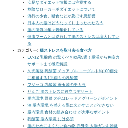
安易なダイエット情報には注意する
危険なローカーボダイエットについて
流行の少食、断食などが及ぼす悪影響
日本人の腸はどうなってしまったのだろう
腸の病気は年々若年化している
健康ブームとは逆行して腸のストレスは増大してい
る
カテゴリー:
腸ストレスを取り去る食べ方
EC-12 乳酸菌 の驚くべき効果5選！腸活から免疫力
サポートまで徹底解説
久光製薬 乳酸菌 チュアブル ヨーグルト約100個分
に相当する1兆個もの乳酸菌
フジッコ 乳酸菌 善玉菌のチカラ
りんご 腸ストレスに役立つデザート
腸内環境 野菜 の色はレッドとグリーンがポイント
油 腸内環境 を整える際に欠かすことができない
腸内環境 食材の組み合わせ が大事なポイント
乳酸菌 腸内環境 には必須
腸のためによくない食べ物 赤身肉 大腸ガンを誘発