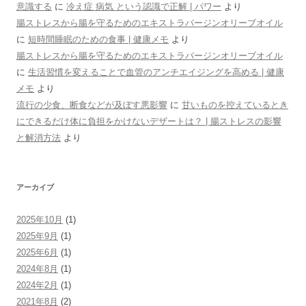
意識する
に
冷え症 病気 という認識で正解 | パワー
より
腸ストレスから腸を守るためのエキストラバージンオリーブオイル
に
短時間睡眠のための食事 | 健康メモ
より
腸ストレスから腸を守るためのエキストラバージンオリーブオイル
に
生活習慣を変えることで血管のアンチエイジングを高める | 健康
メモ
より
流行の少食、断食などが及ぼす悪影響
に
甘いものを控えているとき
にできるだけ体に負担をかけないデザートは？ | 腸ストレスの影響
と解消方法
より
アーカイブ
2025年10月
(1)
2025年9月
(1)
2025年6月
(1)
2024年8月
(1)
2024年2月
(1)
2021年8月
(2)