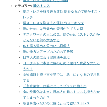
腸ストレスの原因となる5項目
カテゴリー:
腸ストレス
腸ストレスを取り去る運動 腸をゆるめて動かすスト
レッチ
腸ストレスを取り去る運動 ウォーキング
腸のためには寝覚めの習慣がとても大切
デスクワークの人は必見、腸のためにストレスがか
からない姿勢を意識する
体も腸も温める質のいい睡眠法
腸の排ガスアップのための半身浴
日本人の腸に合う健康法を選ぶ
ヨーグルトは本当に腸のために優れた食品なのだろ
うか？
食物繊維も摂り方次第では「悪」にもなるので注意
する
「玄米菜食」は腸にとってプラスに働くか
食の欧米化は本当に日本人の腸ストレスを増大させ
てしまったのか？
朝食を食べないのは腸にとって強いストレス