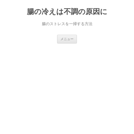
コ
ン
腸の冷えは不調の原因に
テ
ン
ツ
へ
腸のストレスを一掃する方法
ス
キ
ッ
プ
メニュー