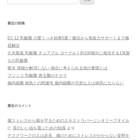
索:
最近の投稿
EC-12 乳酸菌 の驚くべき効果5選！腸活から免疫力サポートまで徹
底解説
久光製薬 乳酸菌 チュアブル ヨーグルト約100個分に相当する1兆個
もの乳酸菌
硬水 便秘が解消しない 場合に考えられる他の要因とは
フジッコ 乳酸菌 善玉菌のチカラ
腸内細菌 病気との関連性 腸内細菌が元気な人は病気にならない
最近のコメント
腸ストレスから腸を守るためのエキストラバージンオリーブオイル
に
質のいい油を選ぶための知識
より
デスクワークの人は必見、腸のためにストレスがかからない姿勢を