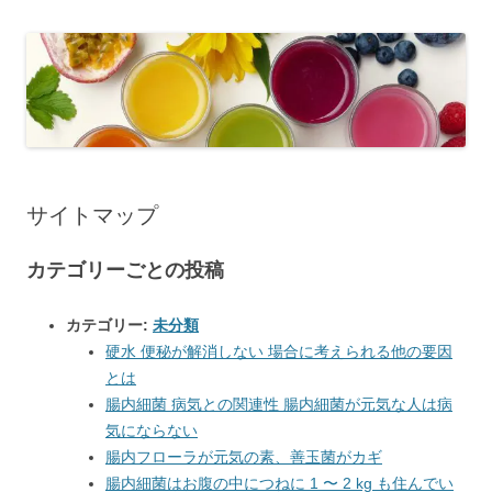
サイトマップ
カテゴリーごとの投稿
カテゴリー:
未分類
硬水 便秘が解消しない 場合に考えられる他の要因
とは
腸内細菌 病気との関連性 腸内細菌が元気な人は病
気にならない
腸内フローラが元気の素、善玉菌がカギ
腸内細菌はお腹の中につねに 1 〜 2 kg も住んでい