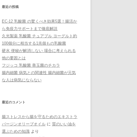
最近の投稿
EC-12 乳酸菌 の驚くべき効果5選！腸活か
ら免疫力サポートまで徹底解説
久光製薬 乳酸菌 チュアブル ヨーグルト約
100個分に相当する1兆個もの乳酸菌
硬水 便秘が解消しない 場合に考えられる
他の要因とは
フジッコ 乳酸菌 善玉菌のチカラ
腸内細菌 病気との関連性 腸内細菌が元気
な人は病気にならない
最近のコメント
腸ストレスから腸を守るためのエキストラ
バージンオリーブオイル
に
質のいい油を
選ぶための知識
より