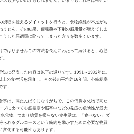
レスも少ないのかもしれません。いまでもこれらは根強い
の摂取を控えるダイエットを行うと、食物繊維が不足がち
ねません。その結果、便秘薬や下剤の服用量が増えてしま
こうした悪循環に陥ってしまった方々を数多くいます。
けではりませんこの方法を長期にわたって続けると、心筋
す。
誌に発表した内容は以下の通りです。1991～1992年に、
人以上の食生活を調査し、その後の平均約16年間、心筋梗塞
です。
食事は、高たんばくになりがちで、この低炭水化物で高た
ープに比べて心筋梗塞や脳卒中などの発症の危険性が最大
。炭水化物、つまり糖質を摂らない食生活は、「食べない」ダ
得られるグルコースという筋肉を動かすために必要な物質
に変化する可能性もあります。