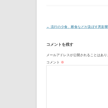
投
←
流行の少食、断食などが及ぼす悪影響
稿
ナ
コメントを残す
ビ
ゲ
メールアドレスが公開されることはあり
ー
コメント
※
シ
ョ
ン