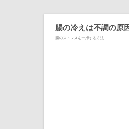
コ
ン
テ
腸の冷えは不調の原
ン
ツ
へ
腸のストレスを一掃する方法
ス
キ
ッ
プ