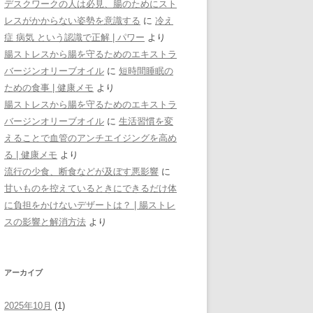
デスクワークの人は必見、腸のためにスト
レスがかからない姿勢を意識する
に
冷え
症 病気 という認識で正解 | パワー
より
腸ストレスから腸を守るためのエキストラ
バージンオリーブオイル
に
短時間睡眠の
ための食事 | 健康メモ
より
腸ストレスから腸を守るためのエキストラ
バージンオリーブオイル
に
生活習慣を変
えることで血管のアンチエイジングを高め
る | 健康メモ
より
流行の少食、断食などが及ぼす悪影響
に
甘いものを控えているときにできるだけ体
に負担をかけないデザートは？ | 腸ストレ
スの影響と解消方法
より
アーカイブ
2025年10月
(1)