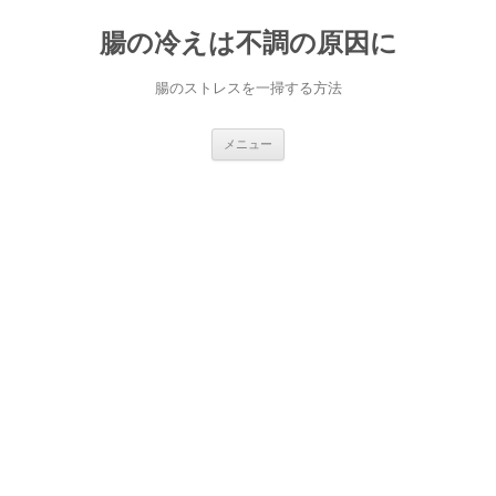
コ
ン
腸の冷えは不調の原因に
テ
ン
ツ
へ
腸のストレスを一掃する方法
ス
キ
ッ
プ
メニュー