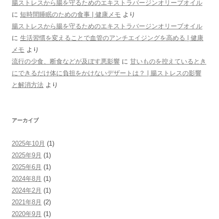
腸ストレスから腸を守るためのエキストラバージンオリーブオイル
に
短時間睡眠のための食事 | 健康メモ
より
腸ストレスから腸を守るためのエキストラバージンオリーブオイル
に
生活習慣を変えることで血管のアンチエイジングを高める | 健康
メモ
より
流行の少食、断食などが及ぼす悪影響
に
甘いものを控えているとき
にできるだけ体に負担をかけないデザートは？ | 腸ストレスの影響
と解消方法
より
アーカイブ
2025年10月
(1)
2025年9月
(1)
2025年6月
(1)
2024年8月
(1)
2024年2月
(1)
2021年8月
(2)
2020年9月
(1)