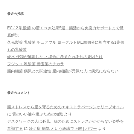
ー
シ
最近の投稿
ョ
ン
EC-12 乳酸菌 の驚くべき効果5選！腸活から免疫力サポートまで徹
底解説
久光製薬 乳酸菌 チュアブル ヨーグルト約100個分に相当する1兆個
もの乳酸菌
硬水 便秘が解消しない 場合に考えられる他の要因とは
フジッコ 乳酸菌 善玉菌のチカラ
腸内細菌 病気との関連性 腸内細菌が元気な人は病気にならない
最近のコメント
腸ストレスから腸を守るためのエキストラバージンオリーブオイル
に
質のいい油を選ぶための知識
より
デスクワークの人は必見、腸のためにストレスがかからない姿勢を
意識する
に
冷え症 病気 という認識で正解 | パワー
より