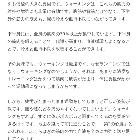
えも便秘の大きな要因です。ウォーキングは、これらの筋力の
維持や増強にも非常に有効です。腹筋や背筋だけでなく、下半
身の筋力の衰えも、腸の冷えや血行不良につながってきます。
下半身には、全身の筋肉の70％以上が集中しています。下半身
の筋肉を鍛えることで、代謝が高まり、血液循環もよくなるこ
とで、冷えと血行不良を改善することができます。
その意味でも、ウォーキングは最適です。なぜランニングでは
なく、ウォーキングなのでしょうか。それは、あまりに過度な
トレーニングはかえつて筋肉に疲労がたまり、体に負担がかか
って逆効果になってしまうからです。
しかも、疲労がたまったまま運動をしてしまうと正しい姿勢が
保てず、腰や膝などを痛めやすくなつてしまいます。ウォーキ
ングをすれば、すぐに体がポカポカと温まってくるのを実感で
きるはずです。地面を蹴って前に進むことで、「第2の心臓」と
いわれる、ふくらはぎの筋肉の力で血液を全身に力強く送り返
してくれます。