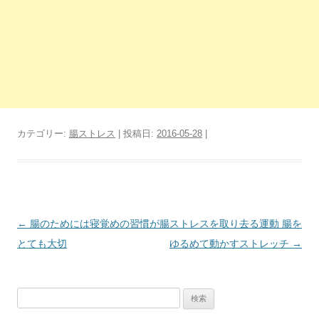
カテゴリー:
腸ストレス
| 投稿日:
2016-05-28
|
投
←
腸のためには寝覚めの習慣が
腸ストレスを取り去る運動 腸を
稿
とても大切
ゆるめて動かすストレッチ
→
ナ
ビ
検
ゲ
索: