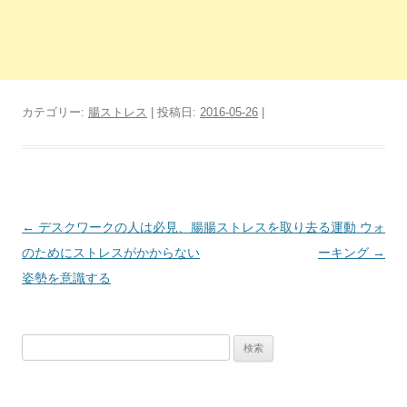
カテゴリー:
腸ストレス
| 投稿日:
2016-05-26
|
投
←
デスクワークの人は必見、腸
腸ストレスを取り去る運動 ウォ
稿
のためにストレスがかからない
ーキング
→
ナ
姿勢を意識する
ビ
ゲ
検
ー
索:
シ
ョ