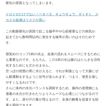
硬化の原因となってしまいます。
ドロドロだけでない！ベタベタ、ギュウギュウ、ギトギト、ス
カスカ血液はリスクが高い
この動脈硬化が原因で起こる脳卒中や心筋梗塞などの病気が、
起きてから数時間以内に発生する確率が高いのはそのためで
す。
寝覚めのコップ1杯の水は、血液の流れをスムーズにするために
も重要なのです。もちろん、この1杯の水は腸のはたらきを活性
化するためにも欠かせません。
空っぽの状態の胃に水が入ると、それが刺激となって大腸にぜ
ん動運動をするように信号が送られます。つまり、便意を催し
やすくなるわけです。
さらに体内の水分バランスを調節するため、腸内の老廃物にも
適量の水分が行きわたりよりスムーズなお通じにつながるので
す。また、尿や汗の量が増えるので、全身の解毒を促進する効
果も期待できます。