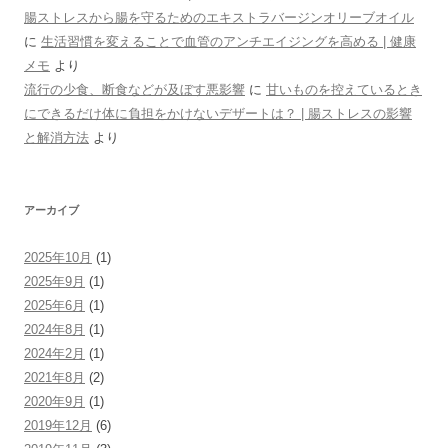
腸ストレスから腸を守るためのエキストラバージンオリーブオイル
に
生活習慣を変えることで血管のアンチエイジングを高める | 健康
メモ
より
流行の少食、断食などが及ぼす悪影響
に
甘いものを控えているとき
にできるだけ体に負担をかけないデザートは？ | 腸ストレスの影響
と解消方法
より
アーカイブ
2025年10月
(1)
2025年9月
(1)
2025年6月
(1)
2024年8月
(1)
2024年2月
(1)
2021年8月
(2)
2020年9月
(1)
2019年12月
(6)