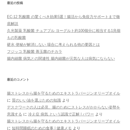
最近の投稿
ン
EC-12 乳酸菌 の驚くべき効果5選！腸活から免疫力サポートまで徹
底解説
久光製薬 乳酸菌 チュアブル ヨーグルト約100個分に相当する1兆個
もの乳酸菌
硬水 便秘が解消しない 場合に考えられる他の要因とは
フジッコ 乳酸菌 善玉菌のチカラ
腸内細菌 病気との関連性 腸内細菌が元気な人は病気にならない
最近のコメント
腸ストレスから腸を守るためのエキストラバージンオリーブオイル
に
質のいい油を選ぶための知識
より
デスクワークの人は必見、腸のためにストレスがかからない姿勢を
意識する
に
冷え症 病気 という認識で正解 | パワー
より
腸ストレスから腸を守るためのエキストラバージンオリーブオイル
に
短時間睡眠のための食事 | 健康メモ
より