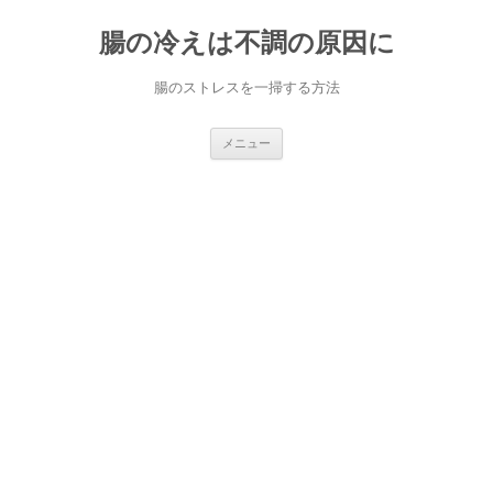
コ
ン
腸の冷えは不調の原因に
テ
ン
ツ
へ
腸のストレスを一掃する方法
ス
キ
ッ
プ
メニュー