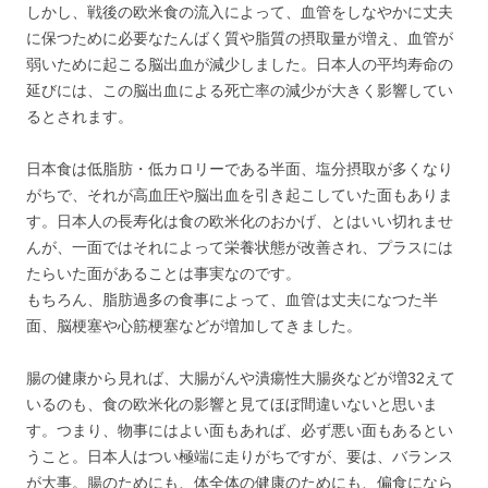
しかし、戦後の欧米食の流入によって、血管をしなやかに丈夫
に保つために必要なたんばく質や脂質の摂取量が増え、血管が
弱いために起こる脳出血が減少しました。日本人の平均寿命の
延びには、この脳出血による死亡率の減少が大きく影響してい
るとされます。
日本食は低脂肪・低カロリーである半面、塩分摂取が多くなり
がちで、それが高血圧や脳出血を引き起こしていた面もありま
す。日本人の長寿化は食の欧米化のおかげ、とはいい切れませ
んが、一面ではそれによって栄養状態が改善され、プラスには
たらいた面があることは事実なのです。
もちろん、脂肪過多の食事によって、血管は丈夫になつた半
面、脳梗塞や心筋梗塞などが増加してきました。
腸の健康から見れば、大腸がんや潰瘍性大腸炎などが増32えて
いるのも、食の欧米化の影響と見てほぼ間違いないと思いま
す。つまり、物事にはよい面もあれば、必ず悪い面もあるとい
うこと。日本人はつい極端に走りがちですが、要は、バランス
が大事。腸のためにも、体全体の健康のためにも、偏食になら