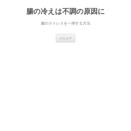
コ
ン
腸の冷えは不調の原因に
テ
ン
ツ
へ
腸のストレスを一掃する方法
ス
キ
ッ
プ
メニュー