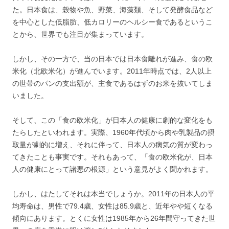
た。日本食は、穀物や魚、野菜、海藻類、そして発酵食品など
を中心とした低脂肪、低カロリーのヘルシー食であるというこ
とから、世界でも注目が集まっています。
しかし、その一方で、当の日本では日本食離れが進み、食の欧
米化（北欧米化）が進んでいます。2011年時点では、2人以上
の世帯のパンの支出額が、主食であるはずのお米を抜いてしま
いました。
そして、この「食の欧米化」が日本人の健康に劇的な変化をも
たらしたといわれます。実際、1960年代頃から肉や乳製品の摂
取量が劇的に増え、それに伴って、日本人の病気の質が変わっ
てきたことも事実です。それもあって、「食の欧米化が、日本
人の健康にとって諸悪の根源」という意見がよく聞かれます。
しかし、はたしてそれは本当でしょうか。2011年の日本人の平
均寿命は、男性で79.4歳、女性は85.9歳と、近年やや短くなる
傾向にあります。とくに女性は1985年から26年間守ってきた世