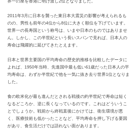
界一の座を香港に明け渡し2位となりました。
2011年3月に日本を襲った東日本大震災の影響が考えられるも
のの、男性も前年の4位から8位に大きく順位を下げています。
世界一の長寿国という称号は、いまや日本のものではありませ
ん。しかし、この半世紀という長いスパンで見れば、日本人の
寿命は飛躍的に延びてきたとえます。
日本と世界主要国の平均寿命の歴史的推移を比較したデータに
よれば、1950年当時、先進国中最も低い61歳だった日本人の平
均寿命は、わずか半世紀で他を一気に抜き去り世界1位となりま
した。
食の欧米化が最も進んだとされる戦後の約半世紀で寿命は短く
なるどころか、逆に長くなっているのです。これはどういうこ
とでしょうか。戦前から終戦直後にかけては、衛生環境が悪
く、医療技術も低かったことなど、平均寿命を押し下げる要因
があり、食生活だけでは語れない面があります。