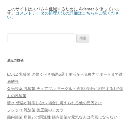
このサイトはスパムを低減するために Akismet を使っていま
す。
コメントデータの処理方法の詳細はこちらをご覧くださ
い
。
検
索:
最近の投稿
EC-12 乳酸菌 の驚くべき効果5選！腸活から免疫力サポートまで徹
底解説
久光製薬 乳酸菌 チュアブル ヨーグルト約100個分に相当する1兆個
もの乳酸菌
硬水 便秘が解消しない 場合に考えられる他の要因とは
フジッコ 乳酸菌 善玉菌のチカラ
腸内細菌 病気との関連性 腸内細菌が元気な人は病気にならない