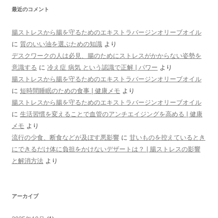
最近のコメント
腸ストレスから腸を守るためのエキストラバージンオリーブオイル
に
質のいい油を選ぶための知識
より
デスクワークの人は必見、腸のためにストレスがかからない姿勢を
意識する
に
冷え症 病気 という認識で正解 | パワー
より
腸ストレスから腸を守るためのエキストラバージンオリーブオイル
に
短時間睡眠のための食事 | 健康メモ
より
腸ストレスから腸を守るためのエキストラバージンオリーブオイル
に
生活習慣を変えることで血管のアンチエイジングを高める | 健康
メモ
より
流行の少食、断食などが及ぼす悪影響
に
甘いものを控えているとき
にできるだけ体に負担をかけないデザートは？ | 腸ストレスの影響
と解消方法
より
アーカイブ