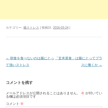
カテゴリー:
腸ストレス
| 投稿日:
2016-03-24
|
投
←
朝食を食べないのは腸にとっ
「玄米菜食」は腸にとってプラ
稿
て強いストレス
スに働くか
→
ナ
ビ
コメントを残す
ゲ
ー
メールアドレスが公開されることはありません。
※
が付いてい
る欄は必須項目です
シ
コメント
※
ョ