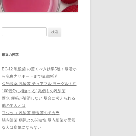
検
索:
最近の投稿
EC-12 乳酸菌 の驚くべき効果5選！腸活か
ら免疫力サポートまで徹底解説
久光製薬 乳酸菌 チュアブル ヨーグルト約
100個分に相当する1兆個もの乳酸菌
硬水 便秘が解消しない 場合に考えられる
他の要因とは
フジッコ 乳酸菌 善玉菌のチカラ
腸内細菌 病気との関連性 腸内細菌が元気
な人は病気にならない