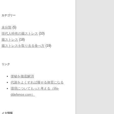
カテゴリー
未分類
(5)
現代人特有の腸ストレス
(10)
腸ストレス
(18)
腸ストレスを取り去る食べ方
(19)
リンク
便秘を徹底解消
代謝をよくすれば痩せる体質になる
環境についてもっと考える（life-
ddefense.com）
メタ情報