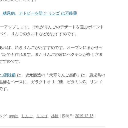
、糖尿病、アトピーを防ぐ リンゴ は万能薬
ワーアップします。それがりんごのデザートを選ぶポイント
パイ、りんごのタルトなどがおすすめです。
あれば、焼きりんごがおすすめです。オーブンにまかせっ
パンでも作れます。またりんごの皮にべクチンが多く含ま
すすめです。
保つ調味酢
は、坂元醸造の「天寿りんご黒酢」は、鹿児島の
黒酢をベースに、ガラクトオリゴ糖、ビタミンC、リンゴ
です。
 タグ:
apple
、
りんご
、
リンゴ
、
林檎
| 投稿日:
2019-12-13
|