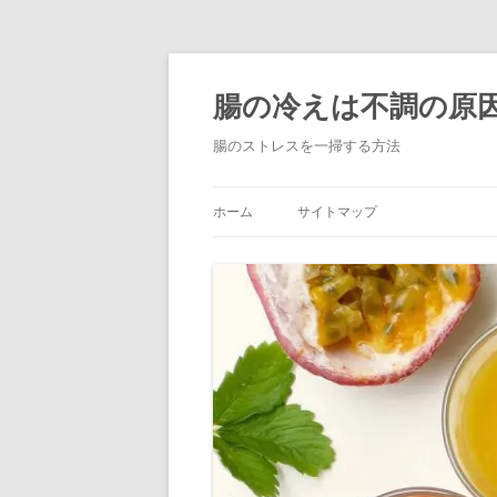
コ
ン
テ
腸の冷えは不調の原
ン
ツ
へ
腸のストレスを一掃する方法
ス
キ
ッ
プ
ホーム
サイトマップ