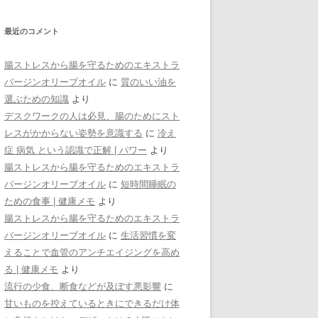
最近のコメント
腸ストレスから腸を守るためのエキストラ
バージンオリーブオイル
に
質のいい油を
選ぶための知識
より
デスクワークの人は必見、腸のためにスト
レスがかからない姿勢を意識する
に
冷え
症 病気 という認識で正解 | パワー
より
腸ストレスから腸を守るためのエキストラ
バージンオリーブオイル
に
短時間睡眠の
ための食事 | 健康メモ
より
腸ストレスから腸を守るためのエキストラ
バージンオリーブオイル
に
生活習慣を変
えることで血管のアンチエイジングを高め
る | 健康メモ
より
流行の少食、断食などが及ぼす悪影響
に
甘いものを控えているときにできるだけ体